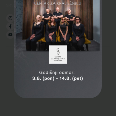
20:00
Sjever.
UTO,
PET
08:00 –
16:00
© 2026
Centar za kralježnicu