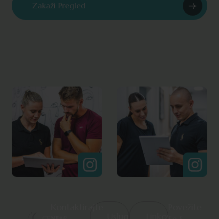
Kontaktirajte
Povežite
Usluge
Linkovi
Nas
Se S