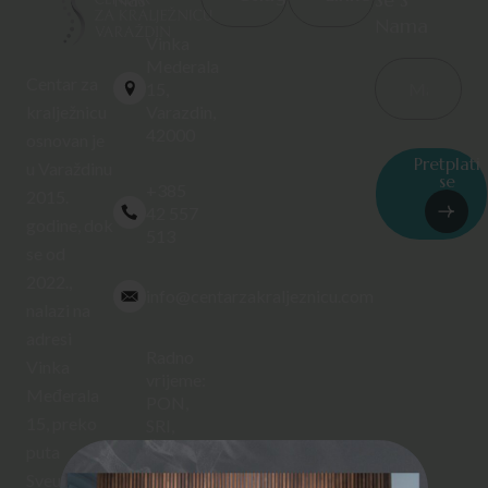
Nama
Vinka
Mederala
Centar za
15,
Varazdin,
kralježnicu
42000
osnovan je
Pretplati
u Varaždinu
se
+385
2015.
42 557
godine, dok
513
se od
2022.,
info@centarzakraljeznicu.com
nalazi na
adresi
Radno
Vinka
vrijeme:
Međerala
PON,
15, preko
SRI,
ČET
puta
12:00 –
Sveučilišta