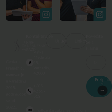
Kontaktirajte
Povežite
Usluge
Linkovi
Nas
Se S
Nama
Vinka
Mederala
Centar za
15,
Varazdin,
kralježnicu
42000
osnovan je
Pretplati
u Varaždinu
se
+385
2015.
42 557
godine, dok
513
se od
2022.,
info@centarzakraljeznicu.com