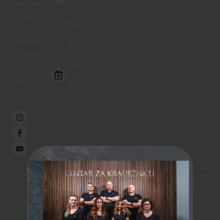
nalazi na
adresi
Radno
Vinka
vrijeme:
Međerala
PON,
15, preko
SRI,
ČET
puta
12:00 –
Sveučilišta
20:00
Sjever.
UTO,
PET
08:00 –
16:00
© 2026
Centar za kralježnicu