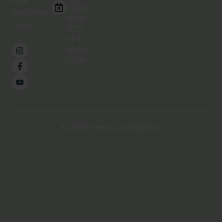
12:00 –
Sveučilišta
20:00
Sjever.
UTO,
PET
08:00 –
16:00
© 2026
Centar za kralježnicu