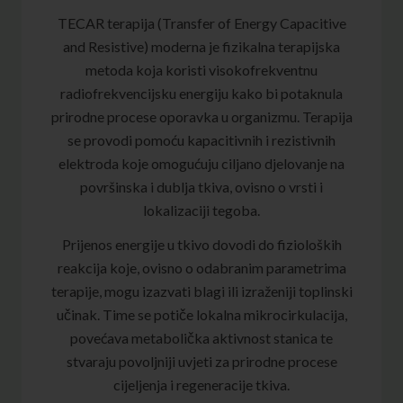
TECAR terapija (Transfer of Energy Capacitive
and Resistive) moderna je fizikalna terapijska
metoda koja koristi visokofrekventnu
radiofrekvencijsku energiju kako bi potaknula
prirodne procese oporavka u organizmu. Terapija
se provodi pomoću kapacitivnih i rezistivnih
elektroda koje omogućuju ciljano djelovanje na
površinska i dublja tkiva, ovisno o vrsti i
lokalizaciji tegoba.
Prijenos energije u tkivo dovodi do fizioloških
reakcija koje, ovisno o odabranim parametrima
terapije, mogu izazvati blagi ili izraženiji toplinski
učinak. Time se potiče lokalna mikrocirkulacija,
povećava metabolička aktivnost stanica te
stvaraju povoljniji uvjeti za prirodne procese
cijeljenja i regeneracije tkiva.