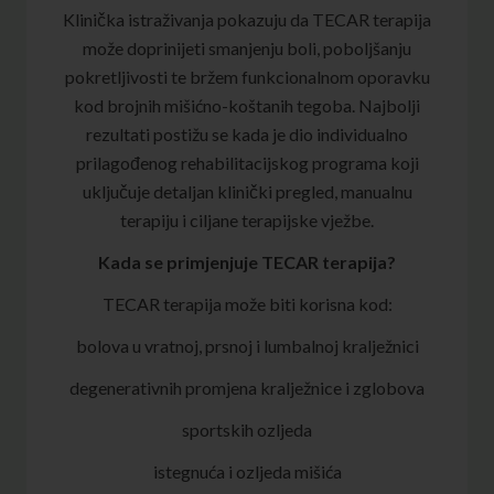
Klinička istraživanja pokazuju da TECAR terapija
može doprinijeti smanjenju boli, poboljšanju
pokretljivosti te bržem funkcionalnom oporavku
kod brojnih mišićno-koštanih tegoba. Najbolji
rezultati postižu se kada je dio individualno
prilagođenog rehabilitacijskog programa koji
uključuje detaljan klinički pregled, manualnu
terapiju i ciljane terapijske vježbe.
Kada se primjenjuje TECAR terapija?
TECAR terapija može biti korisna kod:
bolova u vratnoj, prsnoj i lumbalnoj kralježnici
degenerativnih promjena kralježnice i zglobova
sportskih ozljeda
istegnuća i ozljeda mišića