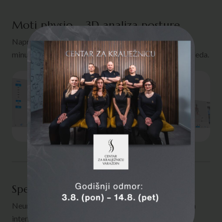
Moti physio – 3D analiza posture
Napredna analiza 87 mišićnih stanja u samo nekoliko
minuta — bez nagađanja, bez zračenja, bez dugih pregleda.
Specijalistički pregled neurokirurga
Neurokirugija je grana medicina koja se bavi kirurškim
intervencijama u svrhu liječenja oboljenja na