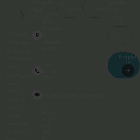
Kontaktirajte
Povežite
Usluge
Linkovi
Nas
Se S
Nama
Vinka
Mederala
Centar za
15,
Varazdin,
kralježnicu
42000
osnovan je
Pretplati
u Varaždinu
se
+385
2015.
42 557
godine, dok
513
se od
2022.,
info@centarzakraljeznicu.com
nalazi na
adresi
Radno
Vinka
vrijeme:
Međerala
PON,
15, preko
SRI,
ČET
puta