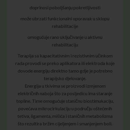
doprinosi poboljšanju pokretljivosti
može ubrzati funkcionalni oporavak u sklopu
rehabilitacije
omogućuje rano uključivanje u aktivnu
rehabilitaciju
Terapija sa kapacitativnim i rezistivnim učinkom
rada provodi se preko aplikatora ili elektroda koje
dovode energiju direktno tamo gdje je potrebno
terapijsko djelovanje.
Energija u tkivima se proizvodi izmjenom
električnih naboja što za posljedicu ima staranje
topline. Time omogućuje staničnu biostimukaciju,
povećava mikrocirkulaciju u području oštećenih
tetiva, ligamenta, mišića i staničnih metabolizma
što rezultira bržim cijeljenjem i smanjenjem boli.