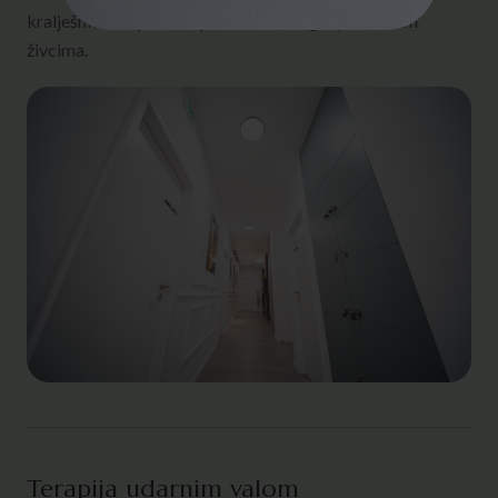
kralješnici,kralješničnoj moždini, mozgu i perifernim
živcima.
Terapija udarnim valom