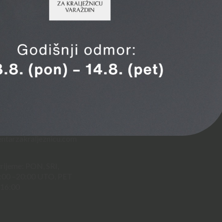
Usluge
Linkovi
rajte nas
ederala 15, Varazdin,
2 557 513
ntarzakraljeznicu.com
rijeme: PON, SRI,
:00 –20:00 UTO, PET
 16:00