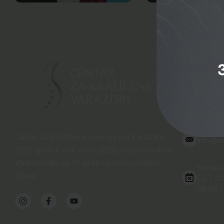
Kontakti
Vinka M
42000
+385 4
Centar za kralježnicu osnovan je u Varaždinu
info@ce
2015. godine, dok se od 2022., nalazi na adresi
Vinka Međerala 15, preko puta Sveučilišta
Radno v
Sjever.
ČET 12
08:00 –