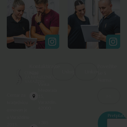
Kontaktirajte
Povežite
Usluge
Linkovi
Nas
Se S
Nama
Vinka
Mederala
Centar za
15,
Varazdin,
kralježnicu
42000
osnovan je
Pretplati
u Varaždinu
se
+385
2015.